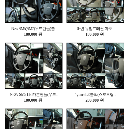
New SM5(SM7)우드핸들(블..
09년 뉴임프레션 마호..
180,000 원
180,000 원
NEW SM5 LE 카본핸들(우드..
뉴sm5 LE블랙(스포츠형 ..
180,000 원
280,000 원