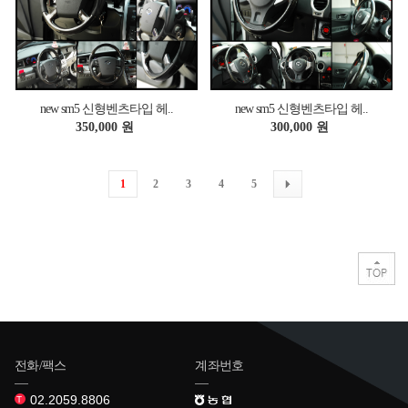
new sm5 신형벤츠타입 헤..
new sm5 신형벤츠타입 헤..
350,000 원
300,000 원
1
2
3
4
5
전화/팩스
계좌번호
02.2059.8806
T