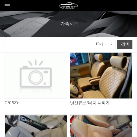
가죽시트
G30 520d
닛산큐브 3세대 나파가...