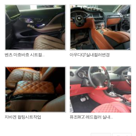
벤츠 마흐바흐 시트컬...
아우디Q7실내컬러변경
지바겐 컬팅시트작업
퓨조RCZ 레드컬러 실내...