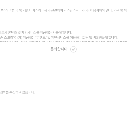
츠”라고 한다) 및 제반서비스의 이용과 관련하여 커스텀스토리와(과) 이용자와의 권리, 의무 및 
 자로서 콘텐츠 및 제반서비스를 제공하는 자를 말합니다.
커스텀스토리”이(가) 제공하는 “콘텐츠” 및 제반서비스를 이용하는 회원 및 비회원을 말합니다.
아이디(ID)를 부여받은 “이용자”로서 “커스텀스토리”의 정보를 지속적으로 제공받으며 “커스텀스토리
서비스를 이용하는 자를 말합니다.
동의합니다.
제1항 제1호의 규정에 의한 정보통신망에서 사용되는 부호·문자·음성·음향·이미지 또는 영상 등으로 
하고 “커스텀스토리”이(가) 승인하는 문자 또는 숫자의 조합을 말합니다.
되는 “회원”임을 확인하고 비밀보호를 위해 “회원” 자신이 정한 문자 또는 숫자의 조합을 말합니다.
 주소(소비자의 불만을 처리할 수 있는 곳의 주소를 포함), 전화번호, 모사전송번호, 전자우편주소,
 연결화면을 통하여 볼 수 있도록 할 수 있습니다.
인정보를 수집하고 있습니다.
래과정에서 해당 약관의 내용을 확인할 수 있도록 기술적 조치를 취합니다.
에 관하여 질의 및 응답할 수 있도록 기술적 장치를 설치합니다.
져 있는 내용 중 청약철회, 환불조건 등과 같은 중요한 내용을 이용자가 쉽게 이해할 수 있도록 별도