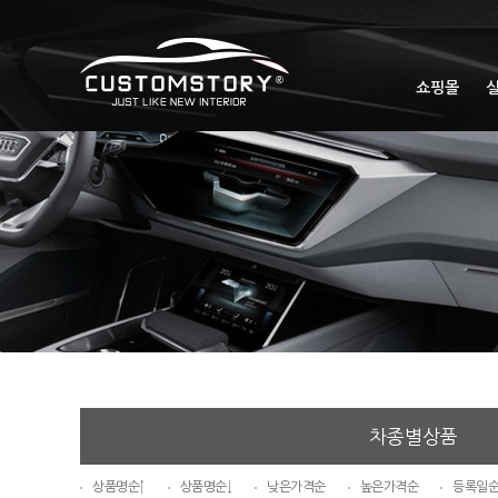
쇼핑몰
차종별상품
상품명순↑
상품명순↓
낮은가격순
높은가격순
등록일