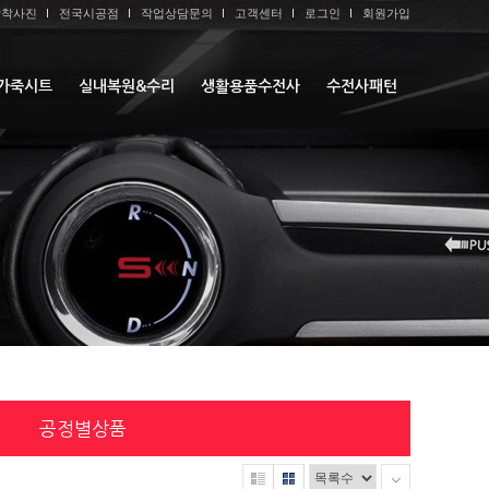
장착사진
전국시공점
작업상담문의
고객센터
로그인
회원가입
가죽시트
실내복원&수리
생활용품수전사
수전사패턴
공정별상품