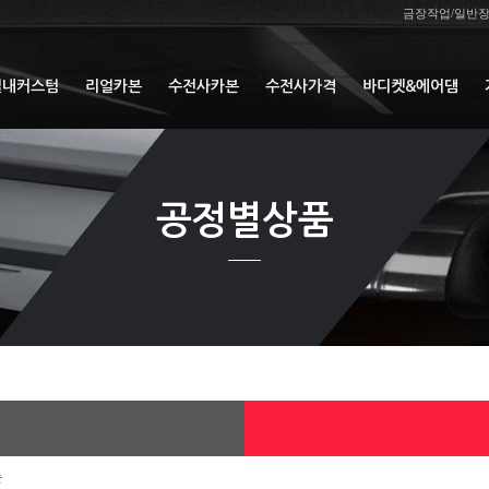
금장작업/일반
실내커스텀
리얼카본
수전사카본
수전사가격
바디켓&에어댐
공정별상품
순