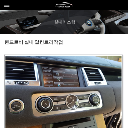
실내커스텀
랜드로버 실내 알칸트라작업