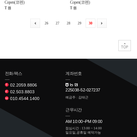
Copen(코펜)
Copen(코펜)
T 원
T 원
26
27
28
29
30
전화/팩스
계좌번호
02.2059.8806
T
225038-52-027237
02.503.8803
F
예금주 : 김태근
010.4544.1400
H
근무시간
AM 10:00~PM 09:00
점심시간 : 13:00 ~ 14:00
일요일,공휴일 예약가능