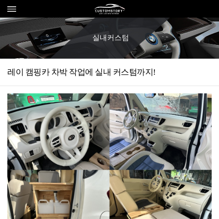
실내커스텀
레이 캠핑카 차박 작업에 실내 커스텀까지!