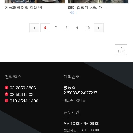
핸들과 에어백 컬러 변...
레이 캠핑카, 차박 개...
1
6
7
8
9
10
전화/팩스
계좌번호
02.2059.8806
T
225038-52-027237
02.503.8803
F
예금주 : 김태근
010.4544.1400
H
근무시간
AM 10:00~PM 09:00
점심시간 : 13:00 ~ 14:00