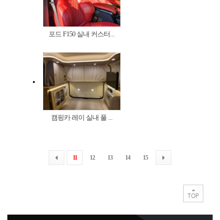
포드 F150 실내 커스터...
캠핑카 레이 실내 풀 ...
11
12
13
14
15