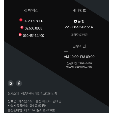
전화/팩스
계좌번호
T
02.2059.8806
225038-52-027237
F
02.503.8803
예금주 : 김태근
H
010.4544.1400
근무시간
AM 10:00~PM 09:00
점심시간 : 13:00 ~ 14:00
일요일,공휴일 예약가능
회사소개
이용약관
개인정보처리방침
상호명 : 커스텀스토리본점 대표자 : 김태근
사업자등록번호 : 204-23-96470
통신판매업 : 제 2013-서울서초-1134호